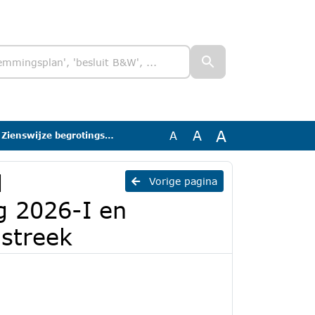
A
A
A
2026-I en begroting 2027 GR ISD Bollenstreek
d
Vorige pagina
g 2026-I en
streek