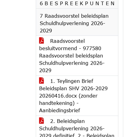
6 B E S P R E E K P U N T E N
7 Raadsvoorstel beleidsplan
Schuldhulpverlening 2026-
2029
Raadsvoorstel
besluitvormend - 977580
Raadsvoorstel beleidsplan
Schuldhulpverlening 2026-
2029
1. Teylingen Brief
Beleidsplan SHV 2026-2029
20260416.docx (zonder
handtekening) -
Aanbiedingsbrief
2. Beleidsplan
Schuldhulpverlening 2026-
2029 definitief_2 - Beleidsplan