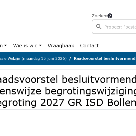
Zoeken
en
Wie is wie
Vraagbaak
Contact
sie Welzijn (maandag 15 juni 2026)
Raadsvoorstel besluitvormend Zienswijze begrotingswijziging 
aadsvoorstel besluitvormen
ienswijze begrotingswijzigin
egroting 2027 GR ISD Bollen