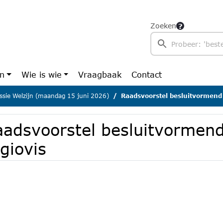
Zoeken
en
Wie is wie
Vraagbaak
Contact
sie Welzijn (maandag 15 juni 2026)
Raadsvoorstel besluitvormend 
aadsvoorstel besluitvormend
giovis