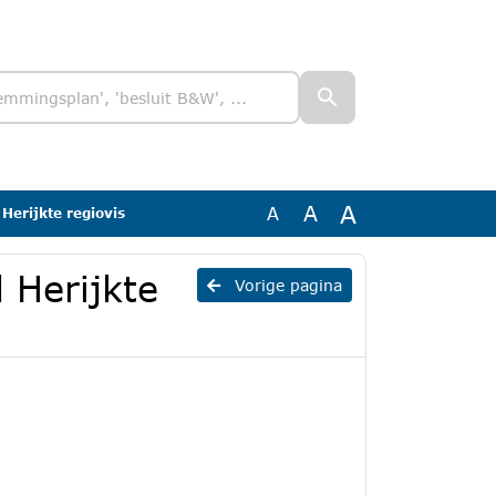
A
A
A
Herijkte regiovis
 Herijkte
Vorige pagina