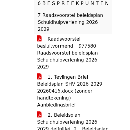
6 B E S P R E E K P U N T E N
7 Raadsvoorstel beleidsplan
Schuldhulpverlening 2026-
2029
Raadsvoorstel
besluitvormend - 977580
Raadsvoorstel beleidsplan
Schuldhulpverlening 2026-
2029
1. Teylingen Brief
Beleidsplan SHV 2026-2029
20260416.docx (zonder
handtekening) -
Aanbiedingsbrief
2. Beleidsplan
Schuldhulpverlening 2026-
2029 definitief_2 - Beleidsplan