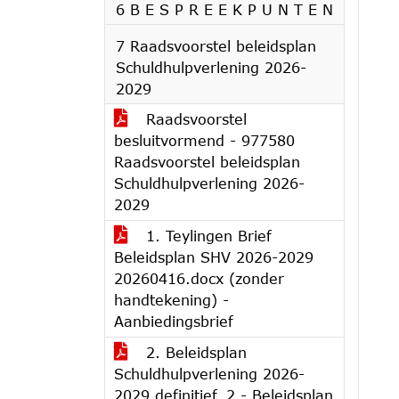
6 B E S P R E E K P U N T E N
7 Raadsvoorstel beleidsplan
Schuldhulpverlening 2026-
2029
Raadsvoorstel
besluitvormend - 977580
Raadsvoorstel beleidsplan
Schuldhulpverlening 2026-
2029
1. Teylingen Brief
Beleidsplan SHV 2026-2029
20260416.docx (zonder
handtekening) -
Aanbiedingsbrief
2. Beleidsplan
Schuldhulpverlening 2026-
2029 definitief_2 - Beleidsplan