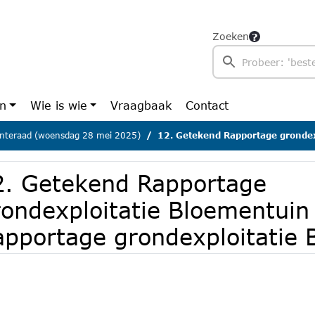
Zoeken
en
Wie is wie
Vraagbaak
Contact
teraad (woensdag 28 mei 2025)
12. Getekend Rapportage grondexploitatie Bloementuin 6 maart 2025 -
2. Getekend Rapportage
rondexploitatie Bloementuin
apportage grondexploitatie 