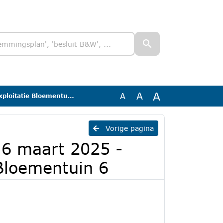
A
A
A
 Rapportage grondexploitatie Bloementuin 6
Vorige pagina
 6 maart 2025 -
Bloementuin 6