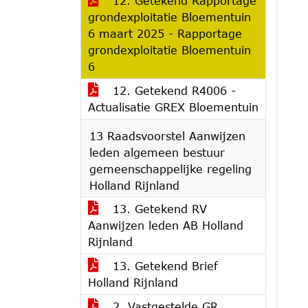
12. Getekend Rapportage
grondexploitatie Bloementuin
6 maart 2025 - Rapportage
grondexploitatie Bloementuin
6
12. Getekend R4006 -
Actualisatie GREX Bloementuin
13 Raadsvoorstel Aanwijzen
leden algemeen bestuur
gemeenschappelijke regeling
Holland Rijnland
13. Getekend RV
Aanwijzen leden AB Holland
Rijnland
13. Getekend Brief
Holland Rijnland
2. Vastgestelde GR