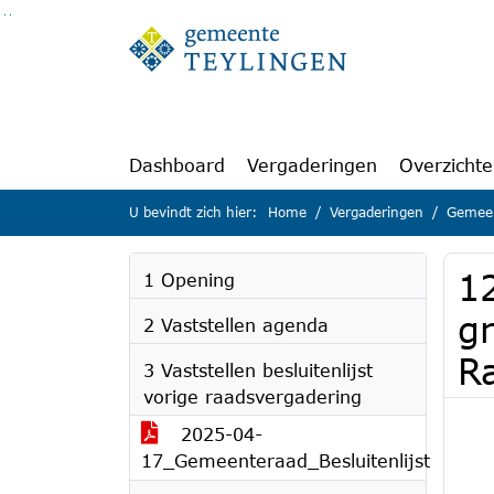
Ga naar de inhoud van deze pagina
Ga naar het zoeken
Ga naar het menu
Dashboard
Vergaderingen
Overzicht
U bevindt zich hier:
Home
Vergaderingen
Gemeen
1
1 Opening
g
2 Vaststellen agenda
R
3 Vaststellen besluitenlijst
vorige raadsvergadering
2025-04-
17_Gemeenteraad_Besluitenlijst