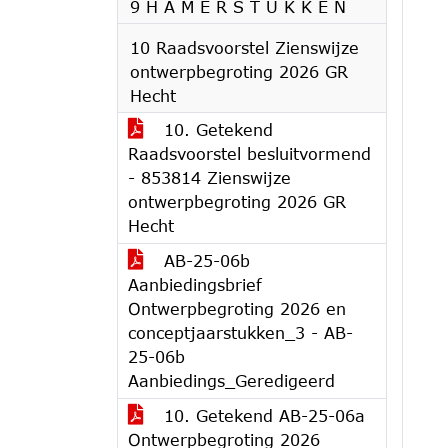
9 H A M E R S T U K K E N
10 Raadsvoorstel Zienswijze
ontwerpbegroting 2026 GR
Hecht
10. Getekend
Raadsvoorstel besluitvormend
- 853814 Zienswijze
ontwerpbegroting 2026 GR
Hecht
AB-25-06b
Aanbiedingsbrief
Ontwerpbegroting 2026 en
conceptjaarstukken_3 - AB-
25-06b
Aanbiedings_Geredigeerd
10. Getekend AB-25-06a
Ontwerpbegroting 2026