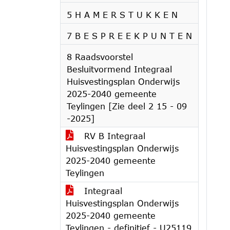
5 H A M E R S T U K K E N
7 B E S P R E E K P U N T E N
8 Raadsvoorstel
Besluitvormend Integraal
Huisvestingsplan Onderwijs
2025-2040 gemeente
Teylingen [Zie deel 2 15 - 09
-2025]
RV B Integraal
Huisvestingsplan Onderwijs
2025-2040 gemeente
Teylingen
Integraal
Huisvestingsplan Onderwijs
2025-2040 gemeente
Teylingen - definitief - U25119