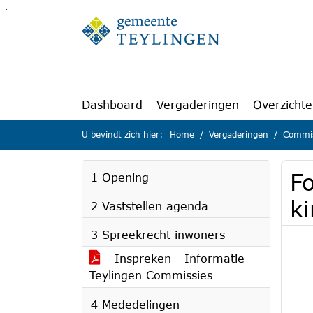
Ga naar de inhoud van deze pagina
Ga naar het zoeken
Ga naar het menu
Dashboard
Vergaderingen
Overzicht
U bevindt zich hier:
Home
Vergaderingen
Commis
Fo
1 Opening
k
2 Vaststellen agenda
3 Spreekrecht inwoners
Inspreken - Informatie
Teylingen Commissies
4 Mededelingen