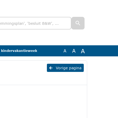
A
A
A
r kindervakantieweek
Vorige pagina