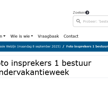
Zoeken
en
Wie is wie
Vraagbaak
Contact
sie Welzijn (maandag 8 september 2025)
Foto insprekers 1 bestuu
to insprekers 1 bestuur
indervakantieweek