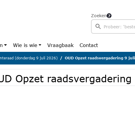
Zoeken
en
Wie is wie
Vraagbaak
Contact
teraad (donderdag 9 juli 2026)
OUD Opzet raadsvergadering 9 jul
UD Opzet raadsvergadering 9