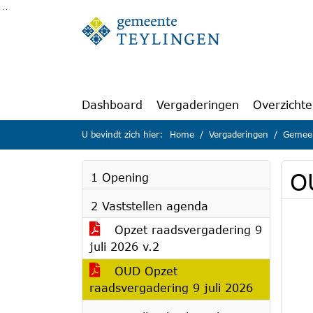
Ga naar de inhoud van deze pagina
Ga naar het zoeken
Ga naar het menu
Dashboard
Vergaderingen
Overzicht
U bevindt zich hier:
Home
Vergaderingen
Gemeen
O
1 Opening
2 Vaststellen agenda
Opzet raadsvergadering 9
juli 2026 v.2
OUD Opzet
raadsvergadering 9 juli 2026