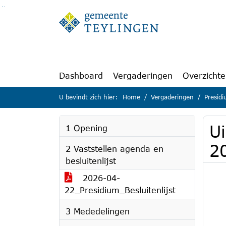
Ga naar de inhoud van deze pagina
Ga naar het zoeken
Ga naar het menu
Dashboard
Vergaderingen
Overzicht
U bevindt zich hier:
Home
Vergaderingen
Presid
U
1 Opening
20
2 Vaststellen agenda en
besluitenlijst
2026-04-
22_Presidium_Besluitenlijst
3 Mededelingen