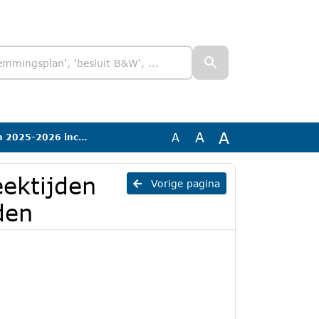
A
A
A
inclusief collegeleden
eektijden
Vorige pagina
den