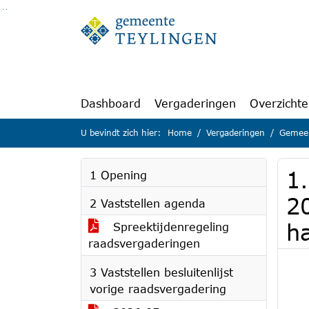
Ga naar de inhoud van deze pagina
Ga naar het zoeken
Ga naar het menu
Dashboard
Vergaderingen
Overzicht
U bevindt zich hier:
Home
Vergaderingen
Gemeen
1.
1 Opening
2
2 Vaststellen agenda
h
Spreektijdenregeling
raadsvergaderingen
3 Vaststellen besluitenlijst
vorige raadsvergadering