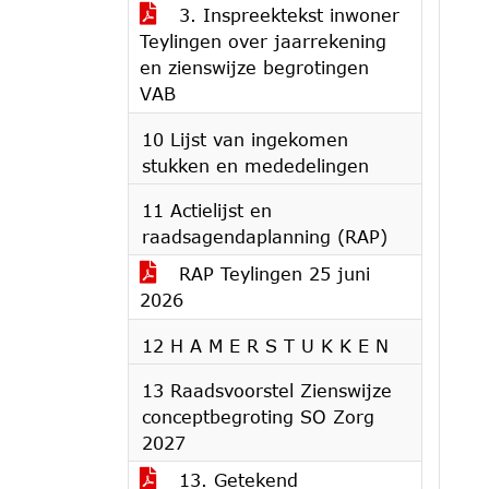
3. Inspreektekst inwoner
Teylingen over jaarrekening
en zienswijze begrotingen
VAB
10 Lijst van ingekomen
stukken en mededelingen
11 Actielijst en
raadsagendaplanning (RAP)
RAP Teylingen 25 juni
2026
12 H A M E R S T U K K E N
13 Raadsvoorstel Zienswijze
conceptbegroting SO Zorg
2027
13. Getekend