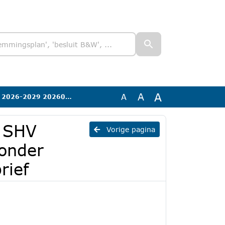
A
A
A
der handtekening) - Aanbiedingsbrief
n SHV
Vorige pagina
onder
rief