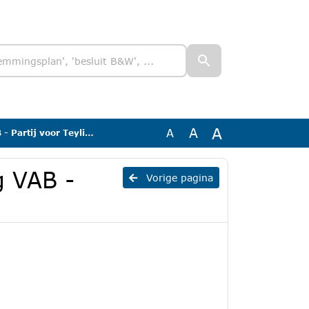
A
A
A
artij voor Teylingen
g VAB -
Vorige pagina