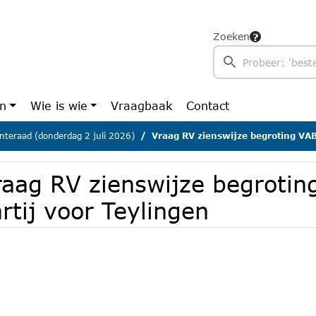
Zoeken
en
Wie is wie
Vraagbaak
Contact
teraad (donderdag 2 juli 2026)
Vraag RV zienswijze begroting VAB - P
raag RV zienswijze begrotin
rtij voor Teylingen