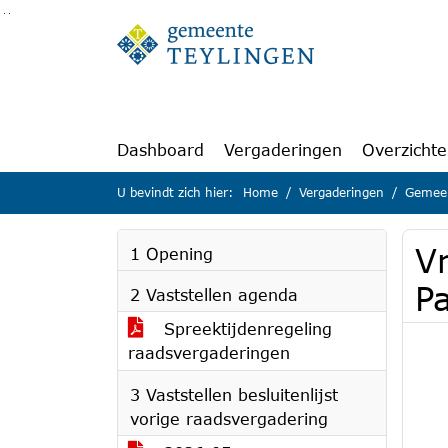
Ga naar de inhoud van deze pagina
Ga naar het zoeken
Ga naar het menu
Dashboard
Vergaderingen
Overzicht
U bevindt zich hier:
Home
Vergaderingen
Gemeen
V
1 Opening
Pa
2 Vaststellen agenda
Spreektijdenregeling
raadsvergaderingen
3 Vaststellen besluitenlijst
vorige raadsvergadering