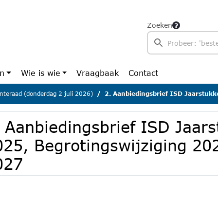
Zoeken
en
Wie is wie
Vraagbaak
Contact
teraad (donderdag 2 juli 2026)
2. Aanbiedingsbrief ISD Jaarstukken 2025, Begrotingswij
. Aanbiedingsbrief ISD Jaar
025, Begrotingswijziging 20
027