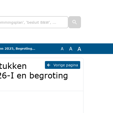
A
A
A
ziging 2026-I en begroting 2027
stukken
Vorige pagina
26-I en begroting