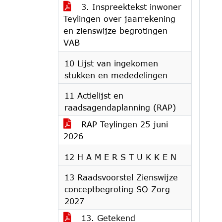
3. Inspreektekst inwoner
Teylingen over jaarrekening
en zienswijze begrotingen
VAB
10 Lijst van ingekomen
stukken en mededelingen
11 Actielijst en
raadsagendaplanning (RAP)
RAP Teylingen 25 juni
2026
12 H A M E R S T U K K E N
13 Raadsvoorstel Zienswijze
conceptbegroting SO Zorg
2027
13. Getekend