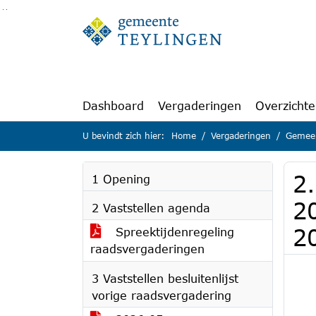
Ga naar de inhoud van deze pagina
Ga naar het zoeken
Ga naar het menu
Dashboard
Vergaderingen
Overzicht
U bevindt zich hier:
Home
Vergaderingen
Gemeen
2
1 Opening
2
2 Vaststellen agenda
2
Spreektijdenregeling
raadsvergaderingen
3 Vaststellen besluitenlijst
vorige raadsvergadering