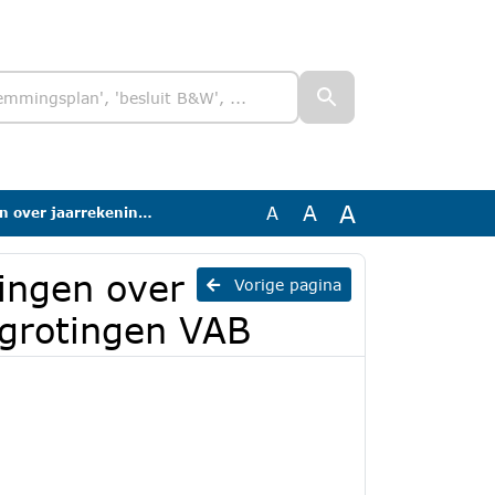
A
A
A
en zienswijze begrotingen VAB
lingen over
Vorige pagina
egrotingen VAB