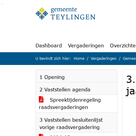
Ga naar de inhoud van deze pagina
Ga naar het zoeken
Ga naar het menu
Dashboard
Vergaderingen
Overzicht
U bevindt zich hier:
Home
Vergaderingen
Gemeen
3
1 Opening
j
2 Vaststellen agenda
Spreektijdenregeling
raadsvergaderingen
3 Vaststellen besluitenlijst
vorige raadsvergadering