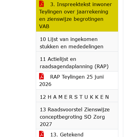
3. Inspreektekst inwoner
Teylingen over jaarrekening
en zienswijze begrotingen
VAB
10 Lijst van ingekomen
stukken en mededelingen
11 Actielijst en
raadsagendaplanning (RAP)
RAP Teylingen 25 juni
2026
12 H A M E R S T U K K E N
13 Raadsvoorstel Zienswijze
conceptbegroting SO Zorg
2027
13. Getekend