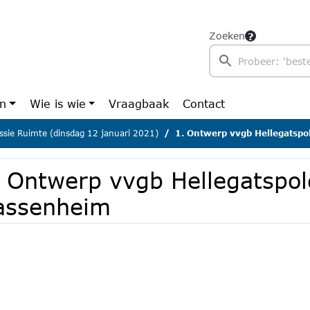
Zoeken
en
Wie is wie
Vraagbaak
Contact
sie Ruimte (dinsdag 12 januari 2021)
1. Ontwerp vvgb Hellegatsp
. Ontwerp vvgb Hellegatspol
assenheim