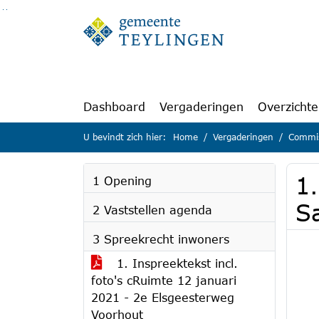
Ga naar de inhoud van deze pagina
Ga naar het zoeken
Ga naar het menu
Dashboard
Vergaderingen
Overzicht
U bevindt zich hier:
Home
Vergaderingen
Commis
1
1 Opening
S
2 Vaststellen agenda
3 Spreekrecht inwoners
1. Inspreektekst incl.
foto's cRuimte 12 januari
2021 - 2e Elsgeesterweg
Voorhout