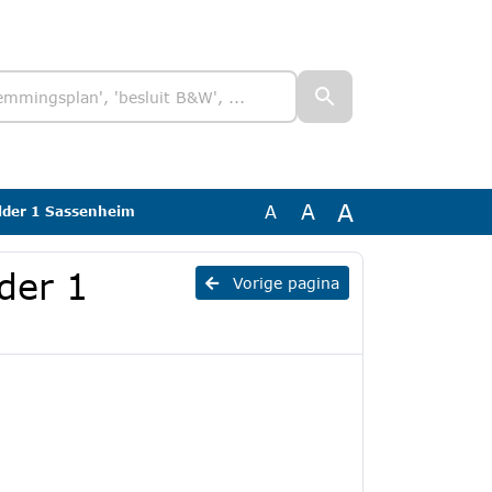
A
A
A
older 1 Sassenheim
der 1
Vorige pagina