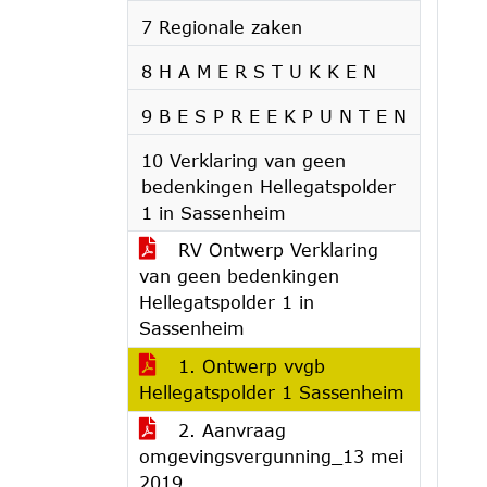
7 Regionale zaken
8 H A M E R S T U K K E N
9 B E S P R E E K P U N T E N
10 Verklaring van geen
bedenkingen Hellegatspolder
1 in Sassenheim
RV Ontwerp Verklaring
van geen bedenkingen
Hellegatspolder 1 in
Sassenheim
1. Ontwerp vvgb
Hellegatspolder 1 Sassenheim
2. Aanvraag
omgevingsvergunning_13 mei
2019