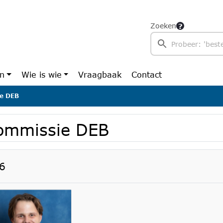
Zoeken
en
Wie is wie
Vraagbaak
Contact
e DEB
ommissie DEB
6