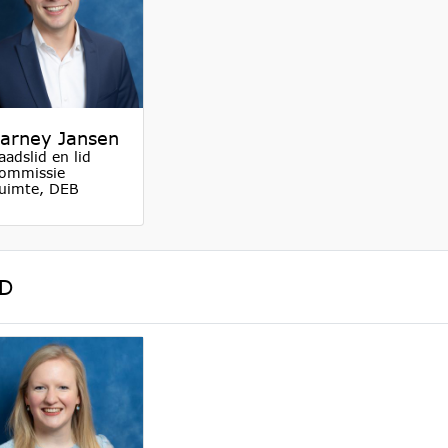
arney Jansen
aadslid en lid
ommissie
uimte, DEB
D