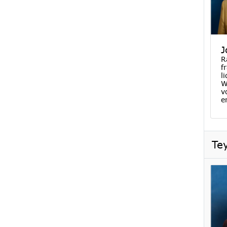
J
R
f
l
W
v
e
Te