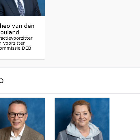
heo van den
ouland
ractievoorzitter
n voorzitter
ommissie DEB
O