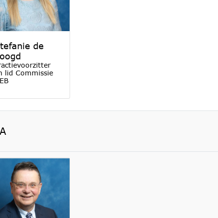
tefanie de
oogd
ractievoorzitter
n lid Commissie
EB
A