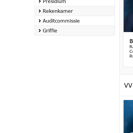
Presidium
Rekenkamer
Auditcommissie
Griffie
B
R
C
R
VV