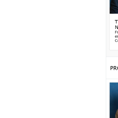
T
N
F
e
C
PR