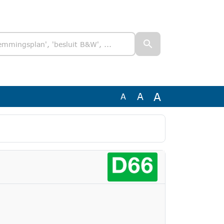
A
A
A