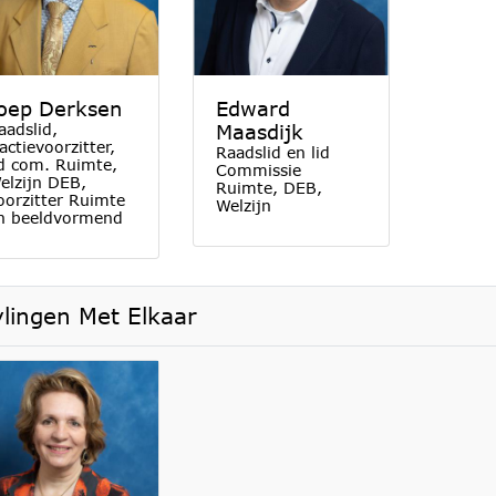
oep Derksen
Edward
aadslid,
Maasdijk
ractievoorzitter,
Raadslid en lid
id com. Ruimte,
Commissie
elzijn DEB,
Ruimte, DEB,
oorzitter Ruimte
Welzijn
n beeldvormend
ylingen Met Elkaar