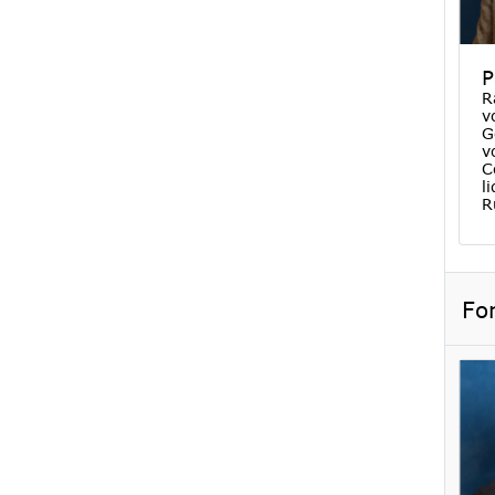
P
R
v
G
v
C
l
R
Fo