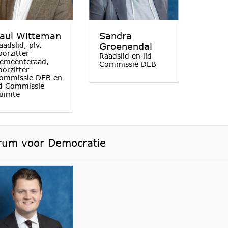
aul Witteman
Sandra
aadslid, plv.
Groenendal
oorzitter
Raadslid en lid
emeenteraad,
Commissie DEB
oorzitter
ommissie DEB en
id Commissie
uimte
rum voor Democratie