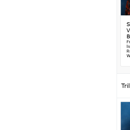
S
V
B
F
l
R
W
Tri