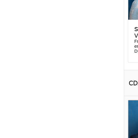
S
V
F
e
D
CD