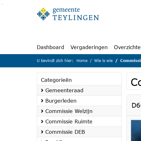
Ga naar de inhoud van deze pagina
Ga naar het zoeken
Ga naar het menu
Dashboard
Vergaderingen
Overzicht
U bevindt zich hier:
Home
Wie is wie
Commissi
C
Categorieën
Gemeenteraad
Burgerleden
D6
Commissie Welzijn
Commissie Ruimte
Commissie DEB