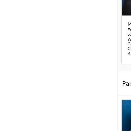
M
F
v
W
G
C
R
Par