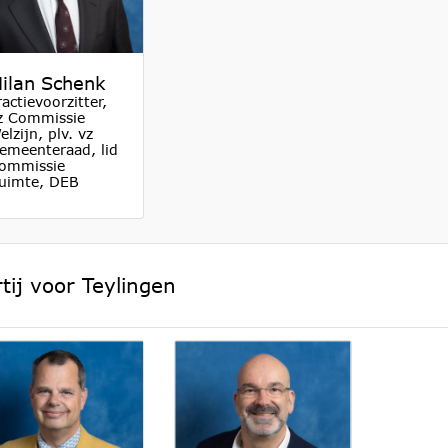
ilan Schenk
ractievoorzitter,
z Commissie
elzijn, plv. vz
emeenteraad, lid
ommissie
uimte, DEB
tij voor Teylingen