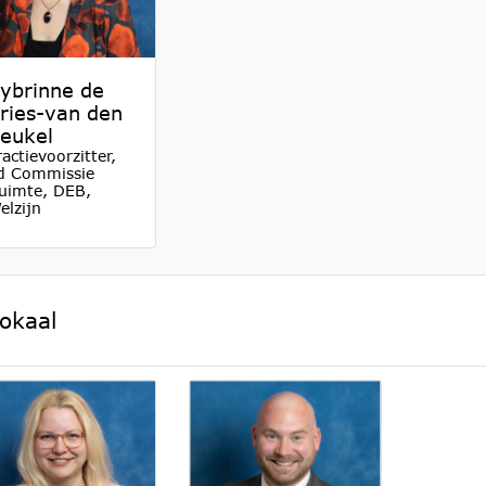
ybrinne de
ries-van den
eukel
ractievoorzitter,
id Commissie
uimte, DEB,
elzijn
lokaal