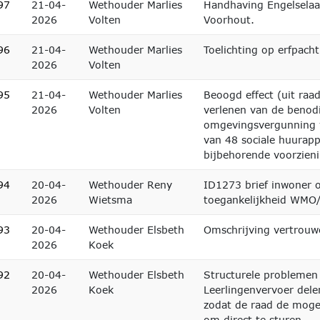
97
21-04-
Wethouder Marlies
Handhaving Engelselaa
2026
Volten
Voorhout.
96
21-04-
Wethouder Marlies
Toelichting op erfpacht
2026
Volten
95
21-04-
Wethouder Marlies
Beoogd effect (uit raa
2026
Volten
verlenen van de benod
omgevingsvergunning 
van 48 sociale huurap
bijbehorende voorzien
94
20-04-
Wethouder Reny
ID1273 brief inwoner 
2026
Wietsma
toegankelijkheid WMO
93
20-04-
Wethouder Elsbeth
Omschrijving vertrouw
2026
Koek
92
20-04-
Wethouder Elsbeth
Structurele problemen 
2026
Koek
Leerlingenvervoer dele
zodat de raad de mogel
om direct te sturen.