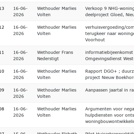
13
16-06-
Wethouder Marlies
Verkoop 9 NHG-woning
2026
Volten
deelproject Gloed, Ni
12
16-06-
Wethouder Marlies
verhuisvergoeding/com
2026
Volten
terugkeer naar woning
Voorhout
11
16-06-
Wethouder Frans
informatiebijeenkomst
2026
Nederstigt
Omgevingsdienst West
10
16-06-
Wethouder Marlies
Rapport DGO+ ; duurz
2026
Volten
project Nieuw Boekhor
09
16-06-
Wethouder Marlies
Aanpassen jaartal in r
2026
Volten
08
16-06-
Wethouder Marlies
Argumenten voor negat
2026
Volten
hulpdiensten voor onts
woningbouwontwikkelin
07
15-06-
Wethouder Elsbeth
Pilot Huisartsenpraktijk