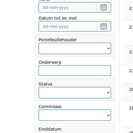
Selecteer
2
een
Datum tot en met
datum
vanaf
Selecteer
2
een
datum
Portefeuillehouder
tot
en
2
met
Onderwerp
2
Status
2
Commissie
2
Einddatum
2