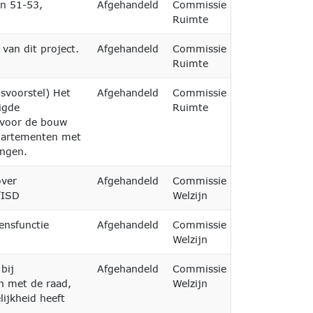
n 51-53,
Afgehandeld
Commissie
06-05-2026
Ruimte
 van dit project.
Afgehandeld
Commissie
15-05-2026
Ruimte
dsvoorstel) Het
Afgehandeld
Commissie
15-05-2026
igde
Ruimte
voor de bouw
partementen met
ingen.
over
Afgehandeld
Commissie
15-06-2026
/ISD
Welzijn
ensfunctie
Afgehandeld
Commissie
22-04-2026
Welzijn
bij
Afgehandeld
Commissie
n met de raad,
Welzijn
ijkheid heeft