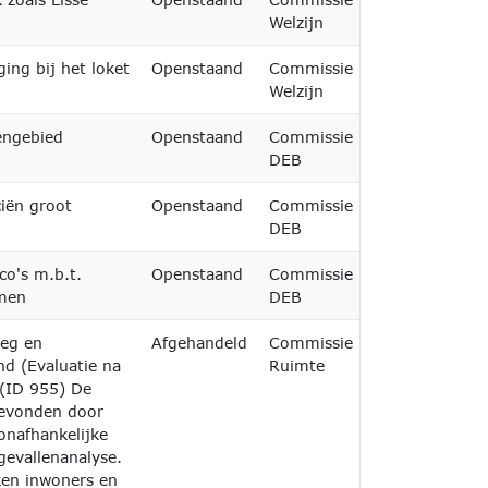
Welzijn
ing bij het loket
Openstaand
Commissie
Welzijn
engebied
Openstaand
Commissie
01-10-2026
DEB
ciën groot
Openstaand
Commissie
21-05-2026
DEB
ico's m.b.t.
Openstaand
Commissie
21-05-2026
men
DEB
weg en
Afgehandeld
Commissie
16-06-2026
d (Evaluatie na
Ruimte
 (ID 955) De
gevonden door
onafhankelijke
gevallenanalyse.
ken inwoners en