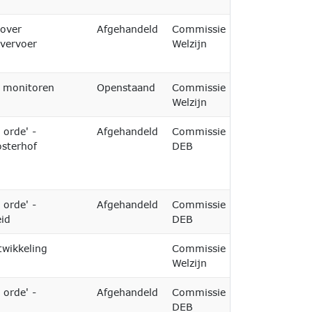
over
Afgehandeld
Commissie
nvervoer
Welzijn
s) monitoren
Openstaand
Commissie
Welzijn
 orde' -
Afgehandeld
Commissie
26-02-2026
osterhof
DEB
 orde' -
Afgehandeld
Commissie
26-02-2026
eid
DEB
twikkeling
Commissie
15-02-2027
Welzijn
 orde' -
Afgehandeld
Commissie
26-02-2026
DEB