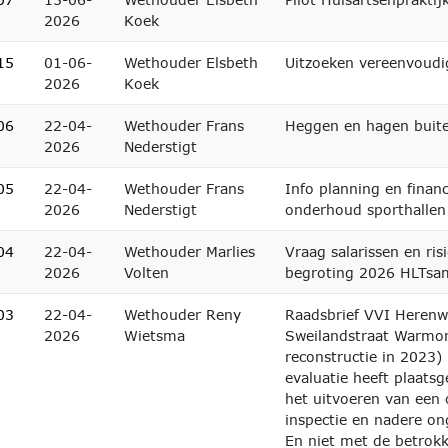
2026
Koek
15
01-06-
Wethouder Elsbeth
Uitzoeken vereenvoudig
2026
Koek
06
22-04-
Wethouder Frans
Heggen en hagen buit
2026
Nederstigt
05
22-04-
Wethouder Frans
Info planning en finan
2026
Nederstigt
onderhoud sporthallen
04
22-04-
Wethouder Marlies
Vraag salarissen en ris
2026
Volten
begroting 2026 HLTsa
03
22-04-
Wethouder Reny
Raadsbrief VVI Heren
2026
Wietsma
Sweilandstraat Warmon
reconstructie in 2023)
evaluatie heeft plaats
het uitvoeren van een 
inspectie en nadere on
En niet met de betrok