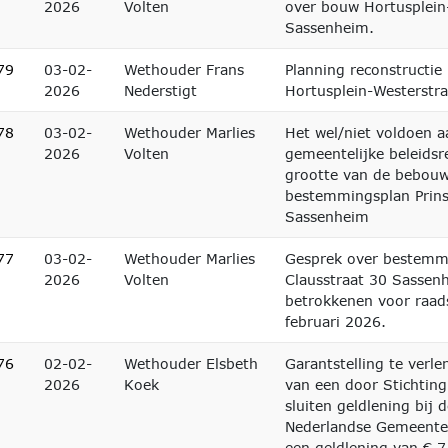
2026
Volten
over bouw Hortusplein
Sassenheim.
79
03-02-
Wethouder Frans
Planning reconstructi
2026
Nederstigt
Hortusplein-Westerstr
78
03-02-
Wethouder Marlies
Het wel/niet voldoen a
2026
Volten
gemeentelijke beleidsr
grootte van de bebouw
bestemmingsplan Prins
Sassenheim
77
03-02-
Wethouder Marlies
Gesprek over bestemmi
2026
Volten
Clausstraat 30 Sassen
betrokkenen voor raad
februari 2026.
76
02-02-
Wethouder Elsbeth
Garantstelling te verl
2026
Koek
van een door Stichting 
sluiten geldlening bij 
Nederlandse Gemeente
een geldlening van € 