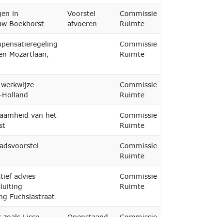
en in
Voorstel
Commissie
29-06-2026
euw Boekhorst
afvoeren
Ruimte
pensatieregeling
Commissie
en Mozartlaan,
Ruimte
 werkwijze
Commissie
-Holland
Ruimte
aamheid van het
Commissie
29-06-2026
st
Ruimte
aadsvoorstel
Commissie
29-06-2026
Ruimte
ief advies
Commissie
29-06-2026
luiting
Ruimte
g Fuchsiastraat
 zoals Lisse
Openstaand
Commissie