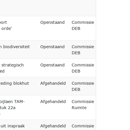
port
Openstaand
Commissie
 orde'
DEB
 biodiversiteit
Openstaand
Commissie
DEB
strategisch
Openstaand
Commissie
oed
DEB
teding blokhut
Afgehandeld
Commissie
DEB
bijlaen TAM-
Afgehandeld
Commissie
16-06-2026
tuk 22a
Ruimte
m
uit inspraak
Afgehandeld
Commissie