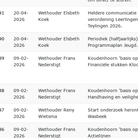
91
20-04-
Wethouder Elsbeth
Heldere communicatie 
2026
Koek
verordening Leerlinge
Teylingen 2026.
90
20-04-
Wethouder Elsbeth
Periodiek (halfjaarlijk
2026
Koek
Programmaplan Jeugd.
89
09-02-
Wethouder Frans
Koudenhoorn 'basis op
2026
Nederstigt
Financiële stukken Klo
88
09-02-
Wethouder Frans
Koudenhoorn 'basis op
2026
Nederstigt
Handhaving en veiligh
87
09-02-
Wethouder Reny
Start onderzoek heron
2026
Wietsma
Wasbeek
86
09-02-
Wethouder Frans
Koudenhoorn 'basis op
2026
Nederstigt
Actielijnen