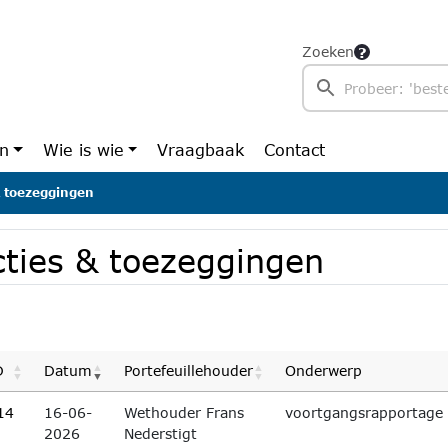
Zoeken
en
Wie is wie
Vraagbaak
Contact
& toezeggingen
cties & toezeggingen
D
Datum
Portefeuillehouder
Onderwerp
14
16-06-
Wethouder Frans
voortgangsrapportage 
2026
Nederstigt