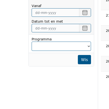
vanaf
Selecteer
2
een
Datum tot en met
datum
vanaf
Selecteer
2
een
datum
Programma
tot
2
en
met
Wis
2
2