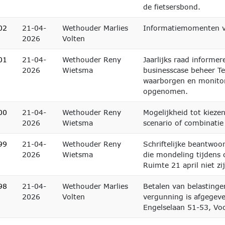
de fietsersbond.
02
21-04-
Wethouder Marlies
Informatiemomenten va
2026
Volten
01
21-04-
Wethouder Reny
Jaarlijks raad informer
2026
Wietsma
businesscase beheer Te
waarborgen en monitor
opgenomen.
00
21-04-
Wethouder Reny
Mogelijkheid tot kieze
2026
Wietsma
scenario of combinatie 
99
21-04-
Wethouder Reny
Schriftelijke beantwoo
2026
Wietsma
die mondeling tijdens
Ruimte 21 april niet z
98
21-04-
Wethouder Marlies
Betalen van belastinge
2026
Volten
vergunning is afgegev
Engelselaan 51-53, Vo