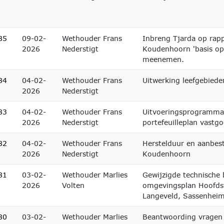
85
09-02-
Wethouder Frans
Inbreng Tjarda op rap
2026
Nederstigt
Koudenhoorn 'basis op
meenemen.
84
04-02-
Wethouder Frans
Uitwerking leefgebieden
2026
Nederstigt
83
04-02-
Wethouder Frans
Uitvoeringsprogramma 
2026
Nederstigt
portefeuilleplan vastg
82
04-02-
Wethouder Frans
Herstelduur en aanbes
2026
Nederstigt
Koudenhoorn
81
03-02-
Wethouder Marlies
Gewijzigde technische 
2026
Volten
omgevingsplan Hoofds
Langeveld, Sassenhei
80
03-02-
Wethouder Marlies
Beantwoording vragen 