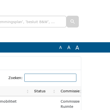
A
A
A
Zoeken:
Status
Commissie
Einddatum
mobiliteit
Commissie
30-06-2026
Ruimte