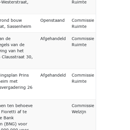
-Westerstraat,
Ruimte
e rond bouw
Openstaand
Commissie
aat, Sassenheim
Ruimte
an de
Afgehandeld
Commissie
egels van de
Ruimte
ing van het
 Clausstraat 30,
ngsplan Prins
Afgehandeld
Commissie
16-06-2026
heim met
Ruimte
svergadering 26
enen ten behoeve
Commissie
Fioretti af te
Welzijn
de Bank
n (BNG) voor
7.000.000 voor