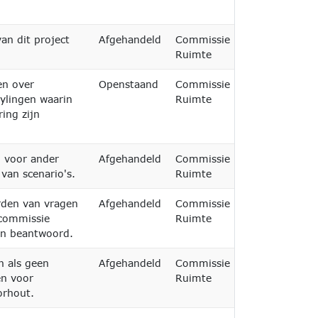
n dit project
Afgehandeld
Commissie
22-04-2026
Ruimte
en over
Openstaand
Commissie
15-05-2026
ylingen waarin
Ruimte
ing zijn
n voor ander
Afgehandeld
Commissie
16-06-2026
van scenario's.
Ruimte
rden van vragen
Afgehandeld
Commissie
16-06-2026
 commissie
Ruimte
ijn beantwoord.
n als geen
Afgehandeld
Commissie
06-05-2026
en voor
Ruimte
orhout.