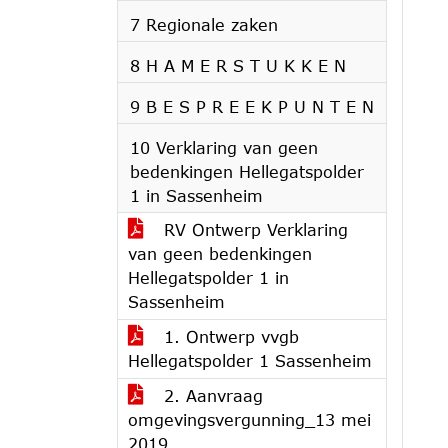
7 Regionale zaken
8 H A M E R S T U K K E N
9 B E S P R E E K P U N T E N
10 Verklaring van geen
bedenkingen Hellegatspolder
1 in Sassenheim
RV Ontwerp Verklaring
van geen bedenkingen
Hellegatspolder 1 in
Sassenheim
1. Ontwerp vvgb
Hellegatspolder 1 Sassenheim
2. Aanvraag
omgevingsvergunning_13 mei
2019