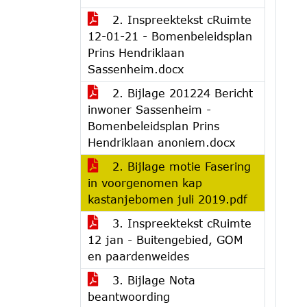
2. Inspreektekst cRuimte
12-01-21 - Bomenbeleidsplan
Prins Hendriklaan
Sassenheim.docx
2. Bijlage 201224 Bericht
inwoner Sassenheim -
Bomenbeleidsplan Prins
Hendriklaan anoniem.docx
2. Bijlage motie Fasering
in voorgenomen kap
kastanjebomen juli 2019.pdf
3. Inspreektekst cRuimte
12 jan - Buitengebied, GOM
en paardenweides
3. Bijlage Nota
beantwoording