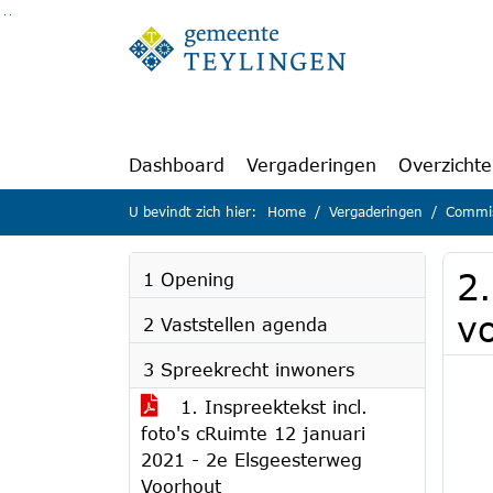
Ga naar de inhoud van deze pagina
Ga naar het zoeken
Ga naar het menu
Dashboard
Vergaderingen
Overzicht
U bevindt zich hier:
Home
Vergaderingen
Commis
2.
1 Opening
v
2 Vaststellen agenda
3 Spreekrecht inwoners
1. Inspreektekst incl.
foto's cRuimte 12 januari
2021 - 2e Elsgeesterweg
Voorhout