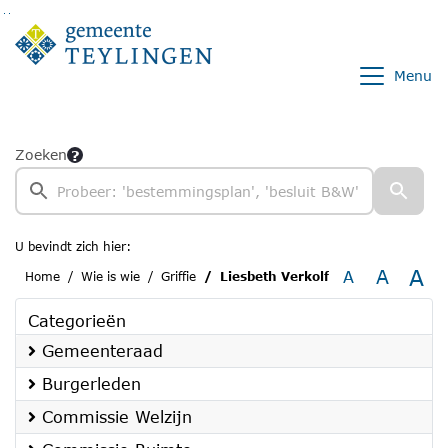
Ga naar de inhoud van deze pagina
Ga naar het zoeken
Ga naar het menu
Menu
Zoeken
U bevindt zich hier:
A
A
A
Home
Wie is wie
Griffie
Liesbeth Verkolf
Categorieën
Gemeenteraad
Burgerleden
Commissie Welzijn