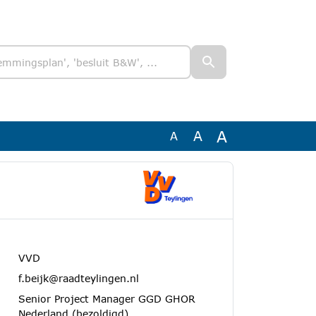
A
A
A
VVD
f.beijk@raadteylingen.nl
Senior Project Manager GGD GHOR
Nederland (bezoldigd)