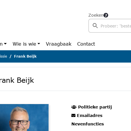
Zoeken
en
Wie is wie
Vraagbaak
Contact
ssie
Frank Beijk
rank Beijk
Politieke partij
Emailadres
Nevenfuncties