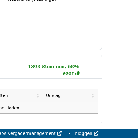
1393 Stemmen, 68%
voor
Stem
Uitslag
et laden...
abs Vergadermanagement
Inloggen