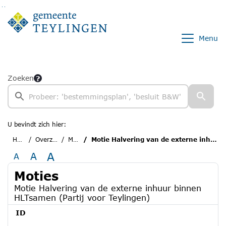
Ga naar de inhoud van deze pagina
Ga naar het zoeken
Ga naar het menu
Menu
Zoeken
U bevindt zich hier:
Home
Overzichten
Moties
Motie Halvering van de externe inhuur binnen HLTsamen (Partij voor Teylingen)
A
A
A
Moties
Motie Halvering van de externe inhuur binnen
HLTsamen (Partij voor Teylingen)
ID