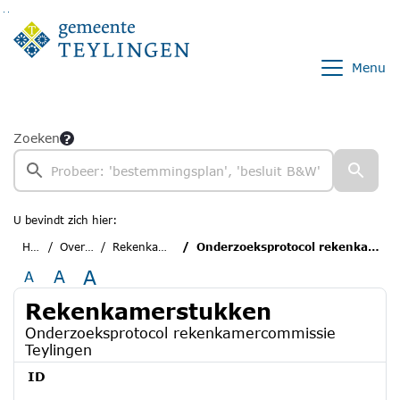
Ga naar de inhoud van deze pagina
Ga naar het zoeken
Ga naar het menu
Menu
Zoeken
U bevindt zich hier:
Home
Overzichten
Rekenkamerstukken
Onderzoeksprotocol rekenkamercommissie Teylingen
A
A
A
Rekenkamerstukken
Onderzoeksprotocol rekenkamercommissie
Teylingen
ID