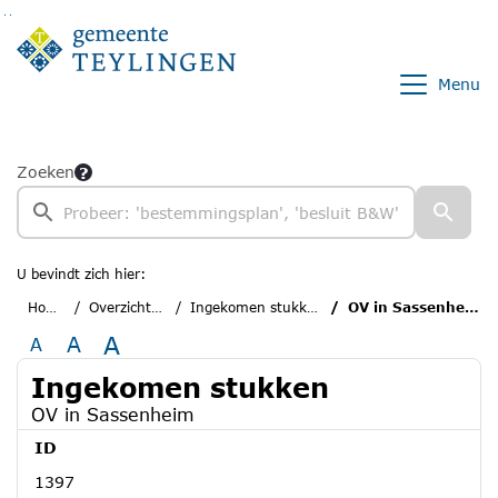
Ga naar de inhoud van deze pagina
Ga naar het zoeken
Ga naar het menu
Menu
Zoeken
U bevindt zich hier:
Home
Overzichten
Ingekomen stukken
OV in Sassenheim
A
A
A
Ingekomen stukken
OV in Sassenheim
ID
1397