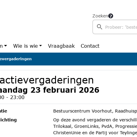
Zoeken
en
Wie is wie
Vraagbaak
Contact
ievergaderingen
ractievergaderingen
andag 23 februari 2026
00 - 23:00
tie
Bestuurscentrum Voorhout, Raadhuisp
ichting
Op deze avond vergaderen de verschil
Trilokaal, GroenLinks, PvdA, Progress
ChristenUnie en de Partij voor Teyling