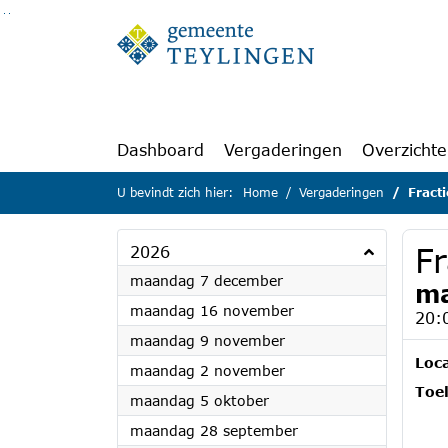
Ga naar de inhoud van deze pagina
Ga naar het zoeken
Ga naar het menu
Dashboard
Vergaderingen
Overzicht
U bevindt zich hier:
Home
Vergaderingen
Fract
F
2026
2026
maandag 7 december
ma
2026
maandag 16 november
20:
2026
maandag 9 november
Loca
2026
maandag 2 november
Toel
2026
maandag 5 oktober
2026
maandag 28 september