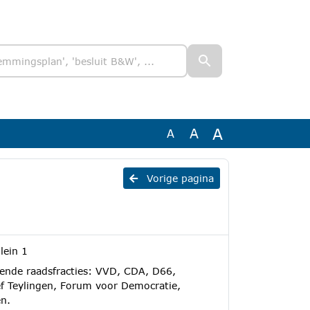
A
A
A
Vorige pagina
lein 1
lende raadsfracties: VVD, CDA, D66,
ief Teylingen, Forum voor Democratie,
en.