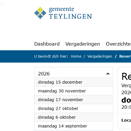
Ga naar de inhoud van deze pagina
Ga naar het zoeken
Ga naar het menu
Dashboard
Vergaderingen
Overzicht
U bevindt zich hier:
Home
Vergaderingen
Reser
R
2026
2026
dinsdag 15 december
Ver
2026
maandag 30 november
202
do
2026
dinsdag 17 november
20:
2026
dinsdag 27 oktober
2026
dinsdag 6 oktober
Loca
2026
maandag 14 september