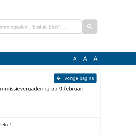
A
A
A
Vorige pagina
ommissievergadering op 9 februari
lein 1