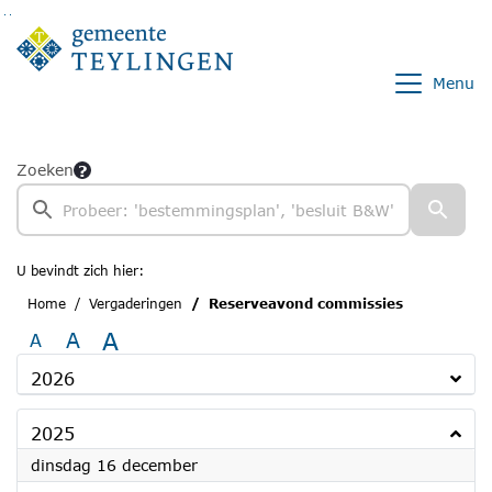
Ga naar de inhoud van deze pagina
Ga naar het zoeken
Ga naar het menu
Menu
Zoeken
U bevindt zich hier:
Home
Vergaderingen
Reserveavond commissies
A
A
A
2026
2025
2025
dinsdag 16 december