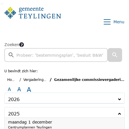
Ga naar de inhoud van deze pagina
Ga naar het zoeken
Ga naar het menu
Menu
Zoeken
U bevindt zich hier:
Home
Vergaderingen
Gezamenlijke commissievergadering
A
A
A
2026
2025
2025
maandag 1 december
Centrumplannen Teylingen