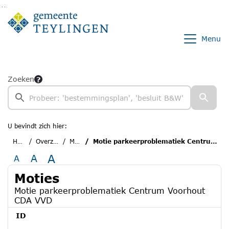
Ga naar de inhoud van deze pagina
Ga naar het zoeken
Ga naar het menu
Menu
Zoeken
U bevindt zich hier:
Home
Overzichten
Moties
Motie parkeerproblematiek Centrum Voorhout CDA VVD
A
A
A
Moties
Motie parkeerproblematiek Centrum Voorhout
CDA VVD
ID