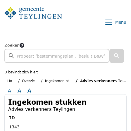
Ga naar de inhoud van deze pagina
Ga naar het zoeken
Ga naar het menu
Menu
Zoeken
U bevindt zich hier:
Home
Overzichten
Ingekomen stukken
Advies verkenners Teylingen
A
A
A
Ingekomen stukken
Advies verkenners Teylingen
ID
1343