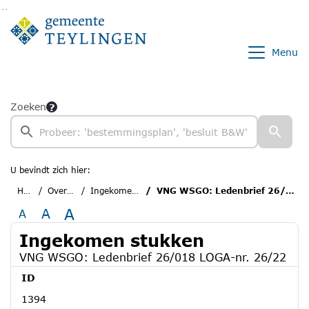
Ga naar de inhoud van deze pagina
Ga naar het zoeken
Ga naar het menu
Menu
Zoeken
U bevindt zich hier:
Home
Overzichten
Ingekomen stukken
VNG WSGO: Ledenbrief 26/018 LOGA-nr. 26/22
A
A
A
Ingekomen stukken
VNG WSGO: Ledenbrief 26/018 LOGA-nr. 26/22
ID
1394