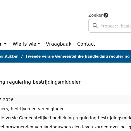
Zoeken
en
Wie is wie
Vraagbaak
Contact
n stukken
Tweede versie Gemeentelijke handleiding regulering bestrijdingsmiddelen
ng regulering bestrijdingsmiddelen
7-2026
ers, bedrijven en verenigingen
e versie Gemeentelijke handleiding regulering bestrijdingsmid
eel omwonenden van landbouwpercelen leven zorgen over het ge