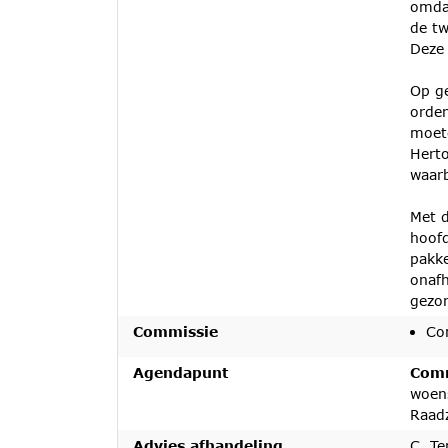
omdat
de tw
Deze 
Op ge
orden
moete
Hert
waarb
Met d
hoofd
pakke
onafh
gezon
Commissie
Co
Agendapunt
Comm
woen
Raad
Advies afhandeling
C. T