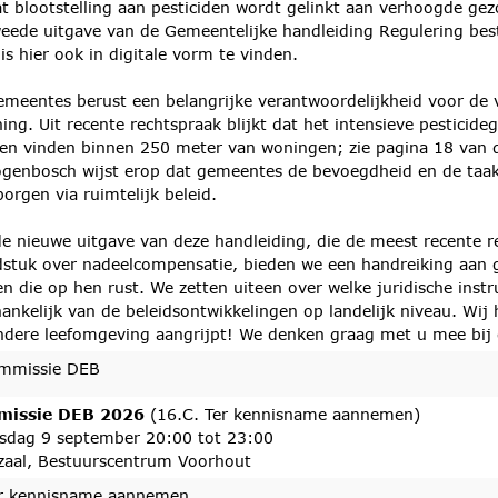
 blootstelling aan pesticiden wordt gelinkt aan verhoogde gezo
eede uitgave van de Gemeentelijke handleiding Regulering bestr
is hier ook in digitale vorm te vinden.
meentes berust een belangrijke verantwoordelijkheid voor de 
ing. Uit recente rechtspraak blijkt dat het intensieve pesticideg
n vinden binnen 250 meter van woningen; zie pagina 18 van d
ogenbosch wijst erop dat gemeentes de bevoegdheid en de taa
orgen via ruimtelijk beleid.
e nieuwe uitgave van deze handleiding, die de meest recente r
stuk over nadeelcompensatie, bieden we een handreiking aan 
n die op hen rust. We zetten uiteen over welke juridische in
ankelijk van de beleidsontwikkelingen op landelijk niveau. Wij
dere leefomgeving aangrijpt! We denken graag met u mee bij 
mmissie DEB
issie DEB 2026
(16.C. Ter kennisname aannemen)
sdag 9 september 20:00 tot 23:00
zaal, Bestuurscentrum Voorhout
er kennisname aannemen