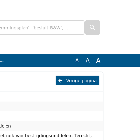
A
A
A
Vorige pagina
delen
bruik van bestrijdingsmiddelen. Terecht,