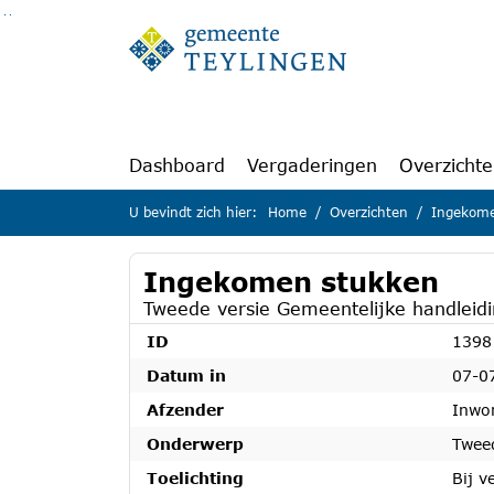
Ga naar de inhoud van deze pagina
Ga naar het zoeken
Ga naar het menu
Dashboard
Vergaderingen
Overzicht
U bevindt zich hier:
Home
Overzichten
Ingekome
Ingekomen stukken
Tweede versie Gemeentelijke handleidi
ID
1398
Datum in
07-0
Afzender
Inwon
Onderwerp
Tweed
Toelichting
Bij v