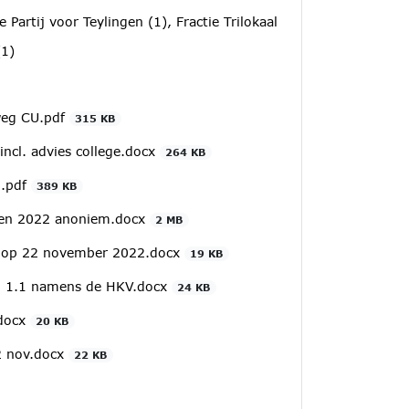
 Partij voor Teylingen (1), Fractie Trilokaal
(1)
rweg CU.pdf
315 KB
incl. advies college.docx
264 KB
g.pdf
389 KB
eken 2022 anoniem.docx
2 MB
g op 22 november 2022.docx
19 KB
22 1.1 namens de HKV.docx
24 KB
.docx
20 KB
2 nov.docx
22 KB