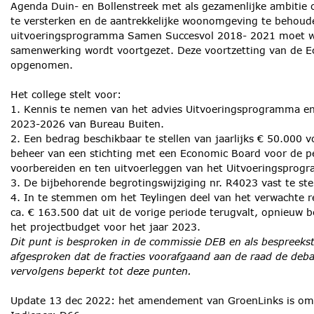
Agenda Duin- en Bollenstreek met als gezamenlijke ambitie 
te versterken en de aantrekkelijke woonomgeving te behoud
uitvoeringsprogramma Samen Succesvol 2018- 2021 moet w
samenwerking wordt voortgezet. Deze voortzetting van de Ec
opgenomen.
Het college stelt voor:
1. Kennis te nemen van het advies Uitvoeringsprogramma en
2023-2026 van Bureau Buiten.
2. Een bedrag beschikbaar te stellen van jaarlijks € 50.000 v
beheer van een stichting met een Economic Board voor de p
voorbereiden en ten uitvoerleggen van het Uitvoeringspro
3. De bijbehorende begrotingswijziging nr. R4023 vast te ste
4. In te stemmen om het Teylingen deel van het verwachte r
ca. € 163.500 dat uit de vorige periode terugvalt, opnieuw b
het projectbudget voor het jaar 2023.
Dit punt is besproken in de commissie DEB en als bespreekst
afgesproken dat de fracties voorafgaand aan de raad de deb
vervolgens beperkt tot deze punten.
Update 13 dec 2022: het amendement van GroenLinks is om