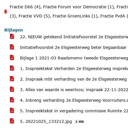
voor
Fractie D66 (4), Fractie Forum voor Democratie (1), Fractie
tegen
(3), Fractie VVD (5), Fractie GroenLinks (1), Fractie PvdA 
Bijlagen
22. NIEUW getekend Initiatiefvoorstel 2e Elsgeeste
Initiatiefvoorstel 2e Elsgeesterweg beter begaanbaar 
Bijlage 1 2021-03 Raadsmemo tweede Elsgeesterwe
1. Inspreektekst Verharden 2e Elsgeesterweg inspr
2. Inspraak mbt verharding van de 2e Elsgeesterwe
3. Alles van waarde is weerloos; inspraak 22-11-20
4. Inbreng verharding 2e Elsgeesterweg-Voorruiters
5. Inspreektekst in vergadering commissie Ruimte 2
5. 20221025_133212.jpg
3 MB