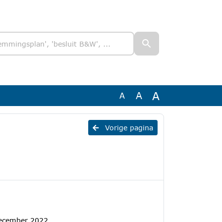
A
A
A
Vorige pagina
december 2022