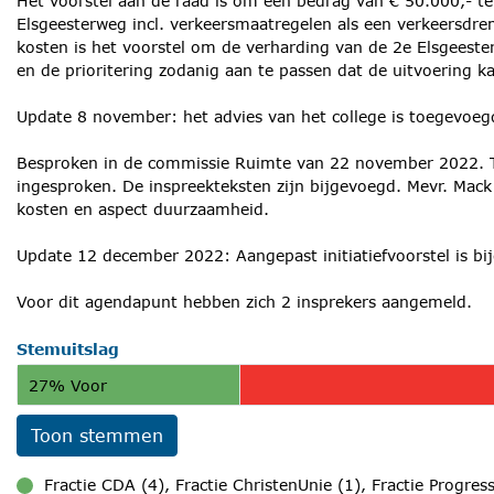
Het voorstel aan de raad is om een bedrag van € 50.000,- te
Elsgeesterweg incl. verkeersmaatregelen als een verkeersdre
kosten is het voorstel om de verharding van de 2e Elsgeester
en de prioritering zodanig aan te passen dat de uitvoering k
Update 8 november: het advies van het college is toegevoegd 
Besproken in de commissie Ruimte van 22 november 2022. 
ingesproken. De inspreekteksten zijn bijgevoegd. Mevr. Mack 
kosten en aspect duurzaamheid.
Update 12 december 2022: Aangepast initiatiefvoorstel is bi
Voor dit agendapunt hebben zich 2 insprekers aangemeld.
Stemuitslag
27% Voor
Toon stemmen
Fractie CDA (4), Fractie ChristenUnie (1), Fractie Progress