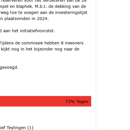
 reserveren voor het verbeteren van de 2e
mpel en klaphek. M.b.t. de dekking van de
weg toe te voegen aan de investeringslijst
an plaatsvinden in 2024.
aan het initiatiefvoorstel.
Tijdens de commissie hebben 8 inwoners
kijkt nog in het bijzonder nog naar de
jgevoegd.
73% Tegen
ief Teylingen (1)