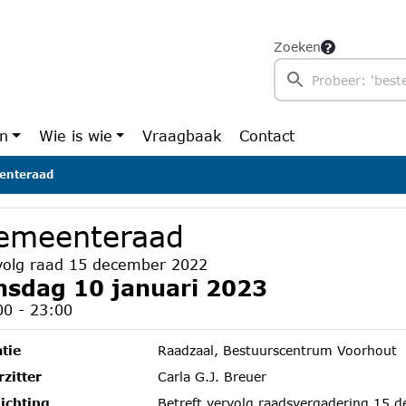
Zoeken
en
Wie is wie
Vraagbaak
Contact
enteraad
emeenteraad
volg raad 15 december 2022
nsdag 10 januari 2023
00 - 23:00
tie
Raadzaal, Bestuurscentrum Voorhout
zitter
Carla G.J. Breuer
ichting
Betreft vervolg raadsvergadering 15 