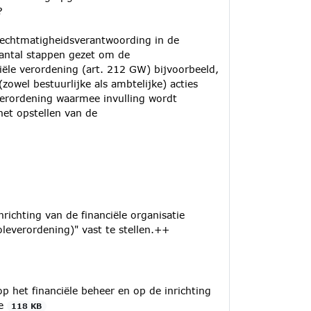
?
rechtmatigheidsverantwoording in de
antal stappen gezet om de
ële verordening (art. 212 GW) bijvoorbeeld,
zowel bestuurlijke als ambtelijke) acties
everordening waarmee invulling wordt
et opstellen van de
richting van de financiële organisatie
everordening)" vast te stellen.++
 het financiële beheer en op de inrichting
ge
118 KB