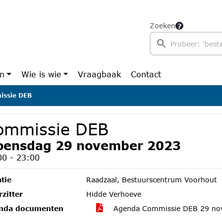
Zoeken
en
Wie is wie
Vraagbaak
Contact
ssie DEB
ommissie DEB
ensdag 29 november 2023
00 - 23:00
tie
Raadzaal, Bestuurscentrum Voorhout
zitter
Hidde Verhoeve
nda documenten
Agenda Commissie DEB 29 n