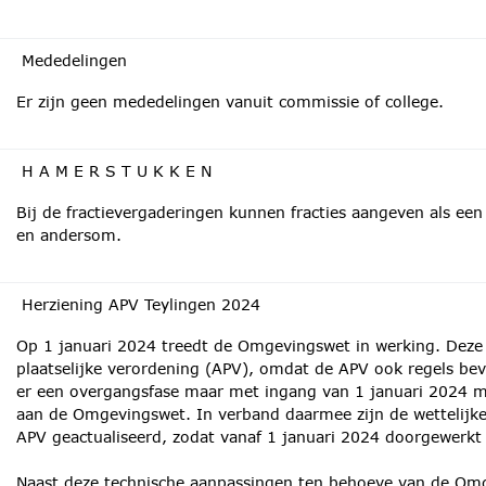
Mededelingen
Er zijn geen mededelingen vanuit commissie of college.
H A M E R S T U K K E N
Bij de fractievergaderingen kunnen fracties aangeven als e
en andersom.
Herziening APV Teylingen 2024
Op 1 januari 2024 treedt de Omgevingswet in werking. Deze
plaatselijke verordening (APV), omdat de APV ook regels bev
er een overgangsfase maar met ingang van 1 januari 2024 mo
aan de Omgevingswet. In verband daarmee zijn de wettelijke
APV geactualiseerd, zodat vanaf 1 januari 2024 doorgewerk
Naast deze technische aanpassingen ten behoeve van de Omg