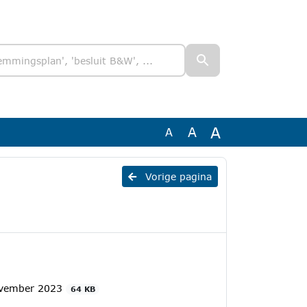
A
A
A
Vorige pagina
ovember 2023
64 KB