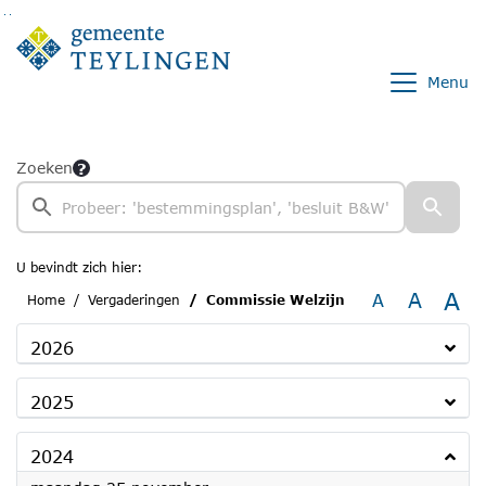
Ga naar de inhoud van deze pagina
Ga naar het zoeken
Ga naar het menu
Menu
Zoeken
U bevindt zich hier:
A
A
A
Home
Vergaderingen
Commissie Welzijn
2026
2025
2024