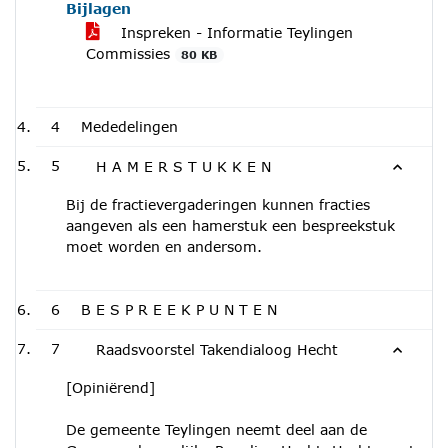
Bijlagen
Inspreken - Informatie Teylingen
Commissies
80 KB
4
Mededelingen
5
H A M E R S T U K K E N
Bij de fractievergaderingen kunnen fracties
aangeven als een hamerstuk een bespreekstuk
moet worden en andersom.
6
B E S P R E E K P U N T E N
7
Raadsvoorstel Takendialoog Hecht
[Opiniërend]
De gemeente Teylingen neemt deel aan de