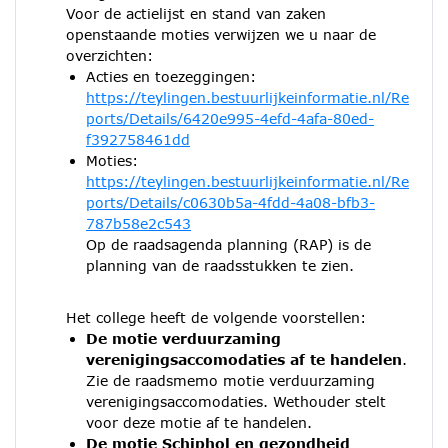
Voor de actielijst en stand van zaken
openstaande moties verwijzen we u naar de
overzichten:
Acties en toezeggingen:
https://teylingen.bestuurlijkeinformatie.nl/Re
ports/Details/6420e995-4efd-4afa-80ed-
f392758461dd
Moties:
https://teylingen.bestuurlijkeinformatie.nl/Re
ports/Details/c0630b5a-4fdd-4a08-bfb3-
787b58e2c543
Op de raadsagenda planning (RAP) is de
planning van de raadsstukken te zien.
Het college heeft de volgende voorstellen:
De motie verduurzaming
verenigingsaccomodaties af te handelen
.
Zie de raadsmemo motie verduurzaming
verenigingsaccomodaties. Wethouder stelt
voor deze motie af te handelen.
De motie Schiphol en gezondheid