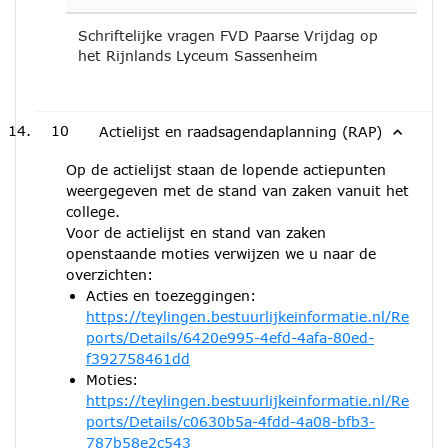
Schriftelijke vragen FVD Paarse Vrijdag op
het Rijnlands Lyceum Sassenheim
10
Actielijst en raadsagendaplanning (RAP)
Op de actielijst staan de lopende actiepunten
weergegeven met de stand van zaken vanuit het
college.
Voor de actielijst en stand van zaken
openstaande moties verwijzen we u naar de
overzichten:
Acties en toezeggingen:
https://teylingen.bestuurlijkeinformatie.nl/Re
ports/Details/6420e995-4efd-4afa-80ed-
f392758461dd
Moties:
https://teylingen.bestuurlijkeinformatie.nl/Re
ports/Details/c0630b5a-4fdd-4a08-bfb3-
787b58e2c543