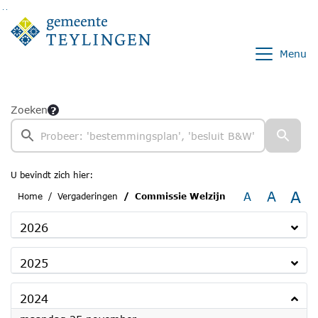
Ga naar de inhoud van deze pagina
Ga naar het zoeken
Ga naar het menu
Menu
Zoeken
U bevindt zich hier:
A
A
A
Home
Vergaderingen
Commissie Welzijn
2026
2025
2024