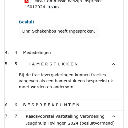
MFA Commissie Welzijn inspreker
15012024
15 KB
Besluit
Dhr. Schakenbos heeft ingesproken.
4
Mededelingen
5
H A M E R S T U K K E N
Bij de fractievergaderingen kunnen fracties
aangeven als een hamerstuk een bespreekstuk
moet worden en andersom.
6
B E S P R E E K P U N T E N
7
Raadsvoorstel Vaststelling Verordening
Jeugdhulp Teylingen 2024 (besluitvormend)