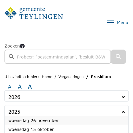
Ga naar de inhoud van deze pagina
Ga naar het zoeken
Ga naar het menu
Menu
Zoeken
U bevindt zich hier:
Home
Vergaderingen
Presidium
A
A
A
2026
2025
2025
woensdag 26 november
2025
woensdag 15 oktober