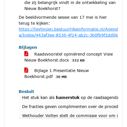
die zij belangrijk vindt in de ontwikkeling van
Nieuw Boekhorst?
De beeldvormende sessie van 17 mei is hier
terug te kijken:
https://teylingen.bestuurlijkeinformatie.nl/Agend
a/Index/443af3ee-8530-4f24-ab2c-3b0fb9f2dd06
Bijlagen
Raadsvoorstel opiniërend concept Visie
Nieuw Boekhorst.docx
332 KB
Bijlage 1 Presentatie Nieuw
Boekhorst.pdf
30 MB
Besluit
Het stuk kan als
hamerstuk
op de raadsagenda gepl
De fracties geven complimenten over de procedure e
Wethouder Volten stelt de commissie voor om in een