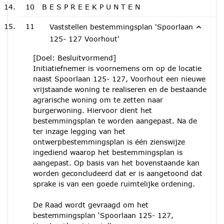
10
B E S P R E E K P U N T E N
11
Vaststellen bestemmingsplan 'Spoorlaan
125- 127 Voorhout'
[Doel: Besluitvormend]
Initiatiefnemer is voornemens om op de locatie
naast Spoorlaan 125- 127, Voorhout een nieuwe
vrijstaande woning te realiseren en de bestaande
agrarische woning om te zetten naar
burgerwoning. Hiervoor dient het
bestemmingsplan te worden aangepast. Na de
ter inzage legging van het
ontwerpbestemmingsplan is één zienswijze
ingediend waarop het bestemmingsplan is
aangepast. Op basis van het bovenstaande kan
worden geconcludeerd dat er is aangetoond dat
sprake is van een goede ruimtelijke ordening.
De Raad wordt gevraagd om het
bestemmingsplan ‘Spoorlaan 125- 127,