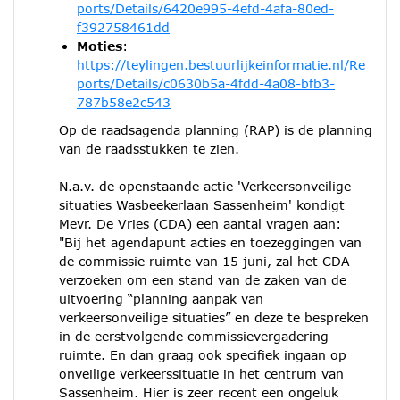
ports/Details/6420e995-4efd-4afa-80ed-
f392758461dd
Moties
:
https://teylingen.bestuurlijkeinformatie.nl/Re
ports/Details/c0630b5a-4fdd-4a08-bfb3-
787b58e2c543
Op de raadsagenda planning (RAP) is de planning
van de raadsstukken te zien.
N.a.v. de openstaande actie 'Verkeersonveilige
situaties Wasbeekerlaan Sassenheim' kondigt
Mevr. De Vries (CDA) een aantal vragen aan:
"Bij het agendapunt acties en toezeggingen van
de commissie ruimte van 15 juni, zal het CDA
verzoeken om een stand van de zaken van de
uitvoering “planning aanpak van
verkeersonveilige situaties” en deze te bespreken
in de eerstvolgende commissievergadering
ruimte. En dan graag ook specifiek ingaan op
onveilige verkeerssituatie in het centrum van
Sassenheim. Hier is zeer recent een ongeluk