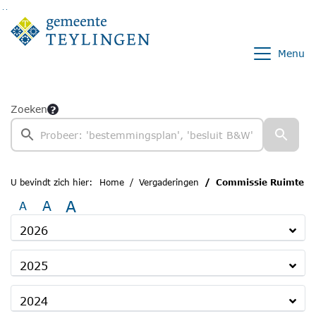
Ga naar de inhoud van deze pagina
Ga naar het zoeken
Ga naar het menu
Menu
Zoeken
U bevindt zich hier:
Home
Vergaderingen
Commissie Ruimte
A
A
A
2026
2025
2024